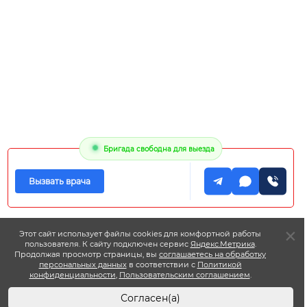
Бригада свободна для выезда
Вызвать врача
Этот сайт использует файлы cookies для комфортной работы
пользователя. К сайту подключен сервис
Яндекс.Метрика
.
Продолжая просмотр страницы, вы
соглашаетесь на обработку
персональных данных
в соответствии с
Политикой
конфиденциальности
,
Пользовательским соглашением
.
Согласен(а)