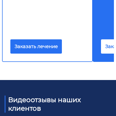
Заказать лечение
Зака
Видеоотзывы наших
клиентов