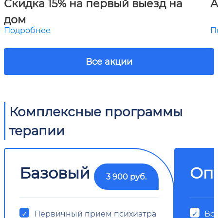
Скидка 15% на первый выезд на
А
дом
Подробнее
П
Все акции
Комплексные программы
терапии
Базовый
Оп
3 900 руб.
Первичный прием психиатра
Все