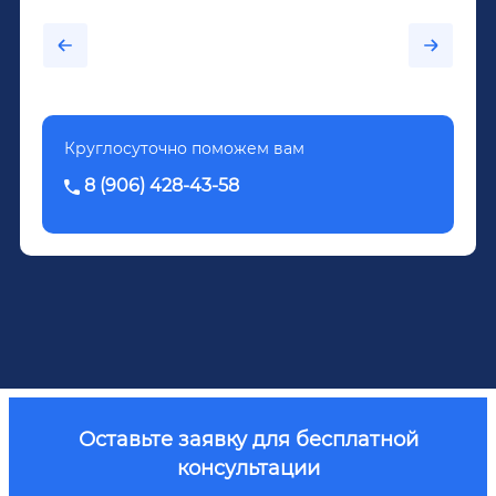
каждый день...После дектоксикации организма
было назначено кодирование по методу
Довженко.
Круглосуточно поможем вам
8 (906) 428-43-58
Оставьте заявку для бесплатной
консультации