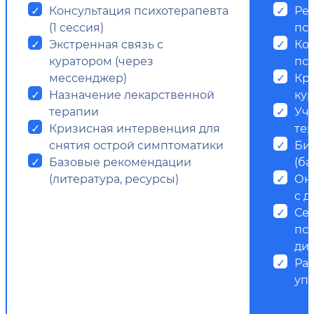
Консультация психотерапевта
Ре
(1 сессия)
пс
Экстренная связь с
Ко
куратором (через
пси
мессенджер)
Кр
Назначение лекарственной
ку
терапии
Уч
Кризисная интервенция для
те
снятия острой симптоматики
Би
Базовые рекомендации
(ба
(литература, ресурсы)
Он
с д
Се
пс
ди
Ра
уп