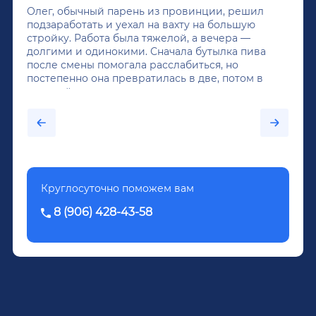
Олег, обычный парень из провинции, решил
подзаработать и уехал на вахту на большую
стройку. Работа была тяжелой, а вечера —
долгими и одинокими. Сначала бутылка пива
после смены помогала расслабиться, но
постепенно она превратилась в две, потом в
крепкий алкоголь, и вот он уже пил почти
каждый день...После дектоксикации организма
было назначено кодирование по методу
Довженко.
Круглосуточно поможем вам
8 (906) 428-43-58