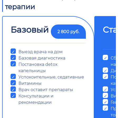
терапии
Базовый
Ст
2 800 руб.
Выезд врача на дом
Базовая диагностика
Сб
Постановка detox
на
капельницы
Ди
Успокоительные, седативные
Пос
Витамины
ка
Врач оставит препараты
Ус
Консультации и
Ви
рекомендации
Ге
Пр
ток