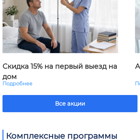
Скидка 15% на первый выезд на
А
дом
Подробнее
П
Все акции
Комплексные программы