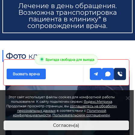
Лечение в день обращения.
Возможна транспортировка
пациента в клинику* в
сопровождении врача.
Фото
клиники
Бригада свободна для выезда
Вызвать врача
Этот сайт использует файлы cookies для комфортной работы
пользователя. К сайту подключен сервис
Яндекс.Метрика
.
Продолжая просмотр страницы, вы
соглашаетесь на обработку
персональных данных
в соответствии с
Политикой
конфиденциальности
,
Пользовательским соглашением
.
Согласен(а)