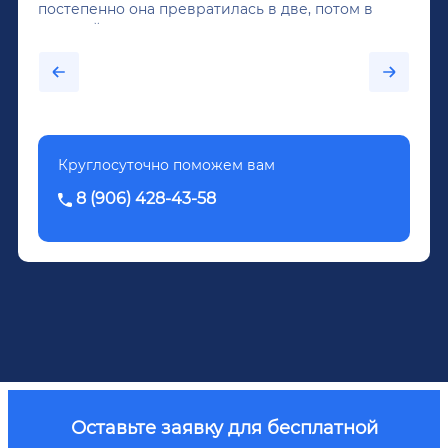
постепенно она превратилась в две, потом в
крепкий алкоголь, и вот он уже пил почти
каждый день...После дектоксикации организма
было назначено кодирование по методу
Довженко.
Круглосуточно поможем вам
8 (906) 428-43-58
Оставьте заявку для бесплатной