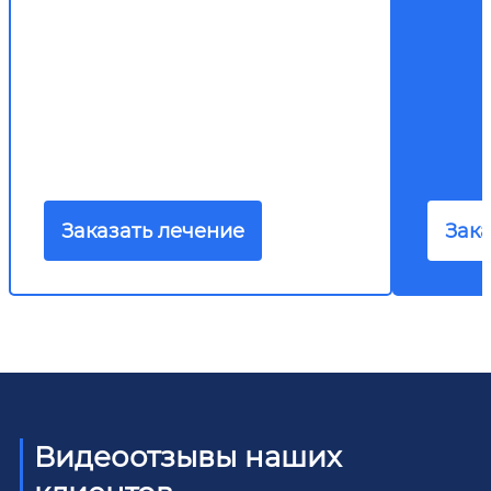
Заказать лечение
Зака
Видеоотзывы наших