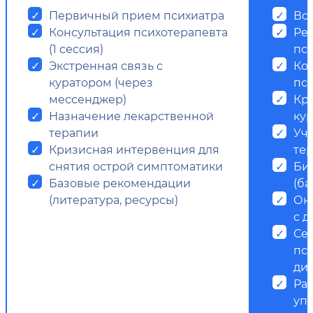
Первичный прием психиатра
Все
Консультация психотерапевта
Ре
(1 сессия)
пс
Экстренная связь с
Ко
куратором (через
пси
мессенджер)
Кр
Назначение лекарственной
ку
терапии
Уч
Кризисная интервенция для
те
снятия острой симптоматики
Би
Базовые рекомендации
(ба
(литература, ресурсы)
Он
с д
Се
пс
ди
Ра
уп