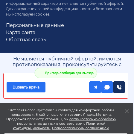
информационный характер и не является публичной офертой.
Для сохранения вашей конфиденциальности и безопасности
мы используем cookies.
Персональные данные
Карта сайта
Обратная связь
Не является публичной офертой, имеются
противопоказания, проконсультируйтесь с
врачом. 18+
Бригада свободна для выезда
* Медицинская деятельность оказывается по
адресу лицензии
** Адреса колл-центров
Вызвать врача
Этот сайт использует файлы cookies для комфортной работы
пользователя. К сайту подключен сервис
Яндекс.Метрика
.
Продолжая просмотр страницы, вы
соглашаетесь на обработку
персональных данных
в соответствии с
Политикой
конфиденциальности
,
Пользовательским соглашением
.