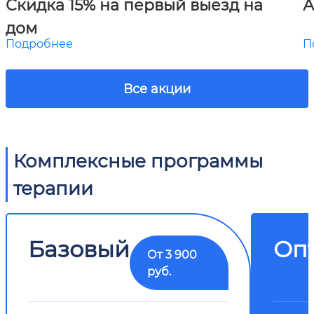
Скидка 15% на первый выезд на
А
дом
Подробнее
П
Все акции
Комплексные программы
терапии
Базовый
Оп
От 3 900
руб.