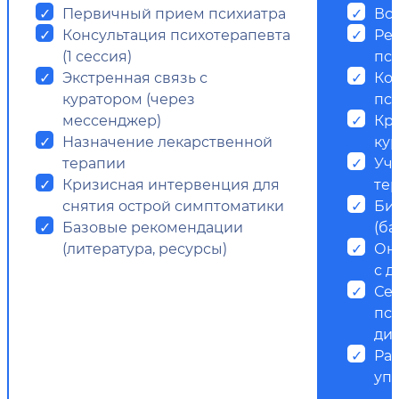
Первичный прием психиатра
Все
Консультация психотерапевта
Ре
(1 сессия)
пс
Экстренная связь с
Ко
куратором (через
пси
мессенджер)
Кр
Назначение лекарственной
ку
терапии
Уч
Кризисная интервенция для
те
снятия острой симптоматики
Би
Базовые рекомендации
(ба
(литература, ресурсы)
Он
с д
Се
пс
ди
Ра
уп