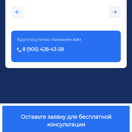
каждый день...После дектоксикации организма
было назначено кодирование по методу
Довженко.
Круглосуточно поможем вам
8 (906) 428-43-58
Оставьте заявку для бесплатной
консультации