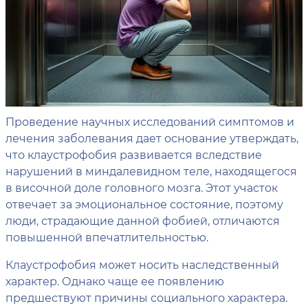
Проведение научных исследований симптомов и
лечения заболевания дает основание утверждать,
что клаустрофобия развивается вследствие
нарушений в миндалевидном теле, находящегося
в височной доле головного мозга. Этот участок
отвечает за эмоциональное состояние, поэтому
люди, страдающие данной фобией, отличаются
повышенной впечатлительностью.
Клаустрофобия может носить наследственный
характер. Однако чаще ее появлению
предшествуют причины социального характера.