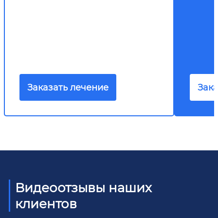
Заказать лечение
Зака
Видеоотзывы наших
клиентов