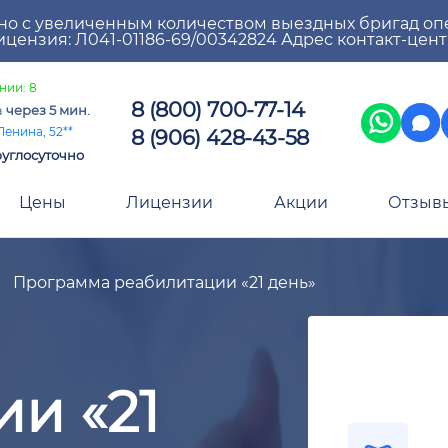
но с увеличенным количеством выездных бригад оп
цензия: Л041-01186-69/00342824 Адрес контакт-цен
нии: 8
8 (800) 700-77-14
а
через 5 мин.
8 (906) 428-43-58
Ленина, 52**
углосуточно
Цены
Лицензии
Акции
Отзыв
Программа реабилитации «21 день»
и «21