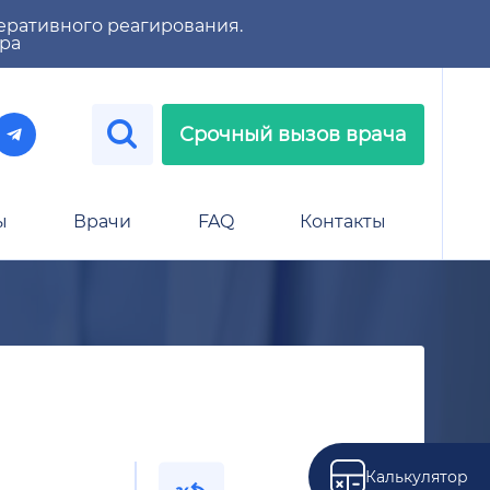
еративного реагирования.
тра
Срочный вызов врача
ы
Врачи
FAQ
Контакты
Калькулятор