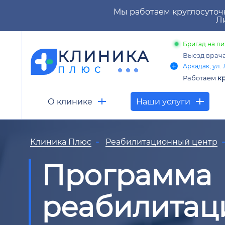
Мы работаем круглосуточ
Ли
Бригад на ли
КЛИНИКА
Выезд врач
Аркадак, ул. 
ПЛЮС
Работаем
кр
О клинике
Наши услуги
Клиника Плюс
Реабилитационный центр
Программа
реабилитаци