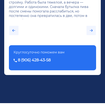
стройку. Работа была тяжелой, а вечера —
долгими и одинокими. Сначала бутылка пива
после смены помогала расслабиться, но
постепенно она превратилась в две, потом в
крепкий алкоголь, и вот он уже пил почти
каждый день...После дектоксикации организма
было назначено кодирование по методу
Довженко.
Круглосуточно поможем вам
8 (906) 428-43-58