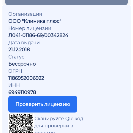
Организация
ООО "Клиника плюс"
Номер лицензии
Л041-01186-69/00342824
Дата выдачи
21.12.2018
Статус
Бессрочно
ОГРН
1186952006922
ИНН
6949110978
Проверить лицензию
Сканируйте QR-код
для проверки в
реестре