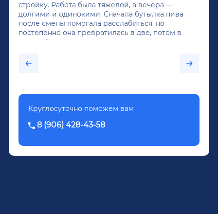
стройку. Работа была тяжелой, а вечера —
долгими и одинокими. Сначала бутылка пива
после смены помогала расслабиться, но
постепенно она превратилась в две, потом в
крепкий алкоголь, и вот он уже пил почти
каждый день...После дектоксикации организма
было назначено кодирование по методу
Довженко.
Круглосуточно поможем вам
8 (906) 428-43-58