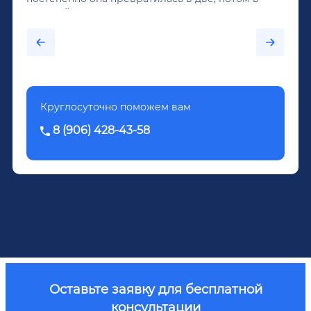
крепкий алкоголь, и вот он уже пил почти
каждый день...После дектоксикации организма
было назначено кодирование по методу
Довженко.
Круглосуточно поможем вам
8 (906) 428-43-58
Оставьте заявку для бесплатной
консультации