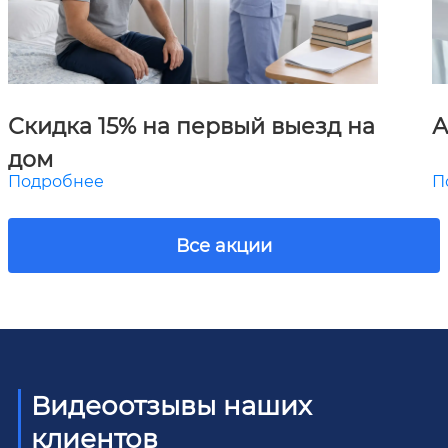
Скидка 15% на первый выезд на
А
дом
Подробнее
П
Все акции
Видеоотзывы наших
клиентов