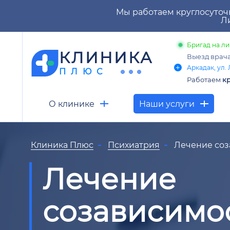
Мы работаем круглосуточ
Ли
Бригад на ли
КЛИНИКА
Выезд врач
Аркадак, ул. 
ПЛЮС
Работаем
кр
О клинике
Наши услуги
Клиника Плюс
Психиатрия
Лечение соз
Лечение
созависимо