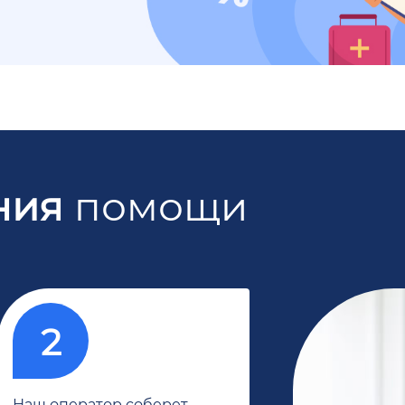
ния
помощи
Наш оператор соберет