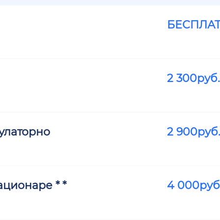
БЕСПЛА
2 300
руб.
улаторно
2 900
руб
ционаре * *
4 000
руб