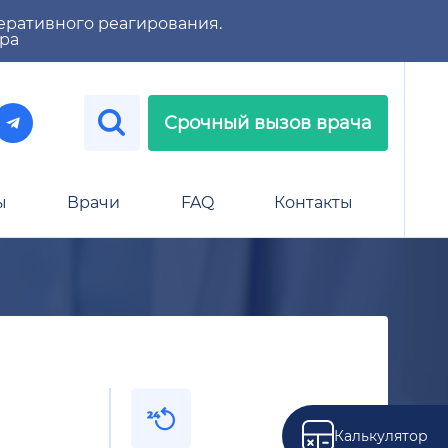
еративного реагирования.
тра
Срочный вызов врача
ы
Врачи
FAQ
Контакты
Калькулятор