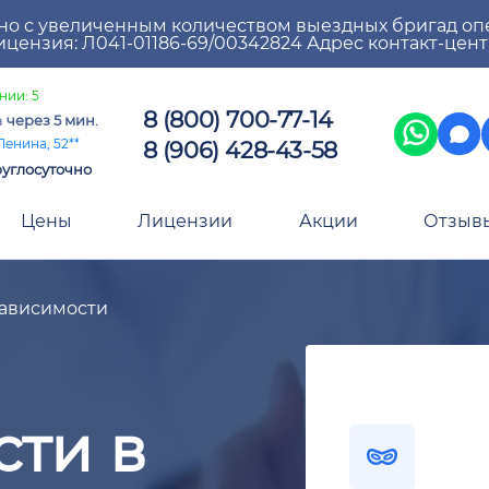
но с увеличенным количеством выездных бригад оп
цензия: Л041-01186-69/00342824 Адрес контакт-цен
нии: 5
8 (800) 700-77-14
а
через 5 мин.
8 (906) 428-43-58
Ленина, 52**
углосуточно
Цены
Лицензии
Акции
Отзыв
ависимости
сти в