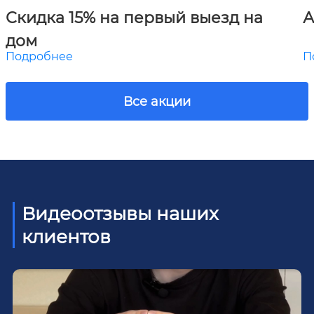
Скидка 15% на первый выезд на
А
дом
Подробнее
П
Все акции
Видеоотзывы наших
клиентов