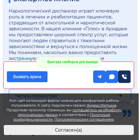
Наркологический диспансер играет ключевую
роль в лечении и реабилитации пациентов,
страдающих от алкогольной и наркотической
зависимости. В нашей клинике «Плюс» в Аркадаке
мы предоставляем широкий спектр услуг, которые
помогают людям справиться с тяжелыми
зависимостями и вернуться к полноценной жизни.
Мы понимаем, насколько важно предоставить
экстренную помощь пациентам, которые
Бригада свободна для выезда
сталкиваются с кризисными ситуациями, поэтому
работаем круглосуточно. Наши врачи-наркологи и
опытная бригада специалистов готовы оказать
Вызвать врача
помощь в любое время суток, независимо от
сложности проблемы.
Читать полностью
Одним из главных преимуществ наркологического
Этот сайт использует файлы cookies для комфортной работы
диспансера является доступность лечения по
пользователя. К сайту подключен сервис
Яндекс.Метрика
.
Продолжая просмотр страницы, вы
соглашаетесь на обработку
разумной цене. Мы стремимся сделать помощь
персональных данных
в соответствии с
Политикой
доступной каждому пациенту, предлагая недорогие
конфиденциальности
,
Пользовательским соглашением
.
и эффективные способы лечения. Наркологическая
Преимущества платных
помощь в нашем центре является качественной, а
Согласен(а)
цены на услуги остаются доступными для