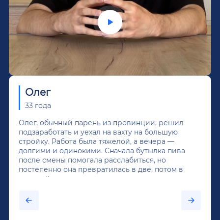
Олег
33 года
Олег, обычный парень из провинции, решил
подзаработать и уехал на вахту на большую
стройку. Работа была тяжелой, а вечера —
долгими и одинокими. Сначала бутылка пива
после смены помогала расслабиться, но
постепенно она превратилась в две, потом в
крепкий алкоголь, и вот он уже пил почти
каждый день...После дектоксикации организма
было назначено кодирование по методу
Довженко.