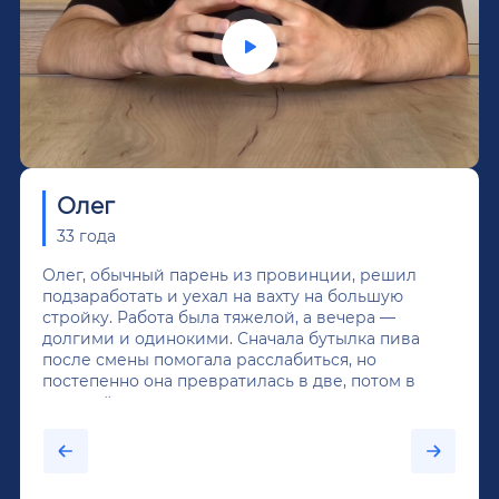
Олег
33 года
Олег, обычный парень из провинции, решил
подзаработать и уехал на вахту на большую
стройку. Работа была тяжелой, а вечера —
долгими и одинокими. Сначала бутылка пива
после смены помогала расслабиться, но
постепенно она превратилась в две, потом в
крепкий алкоголь, и вот он уже пил почти
каждый день...После дектоксикации организма
было назначено кодирование по методу
Довженко.