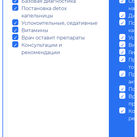
Базовая диагностика
Сб
Постановка detox
на
капельницы
Ди
Успокоительные, седативные
Пос
Витамины
ка
Врач оставит препараты
Ус
Консультации и
Ви
рекомендации
Ге
Пр
ток
Пр
ак
Пс
Вр
пр
Ко
ре