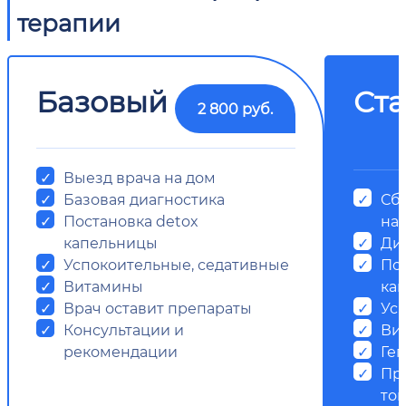
терапии
Базовый
Ст
2 800 руб.
Выезд врача на дом
Базовая диагностика
Сб
Постановка detox
на
капельницы
Ди
Успокоительные, седативные
Пос
Витамины
ка
Врач оставит препараты
Ус
Консультации и
Ви
рекомендации
Ге
Пр
ток