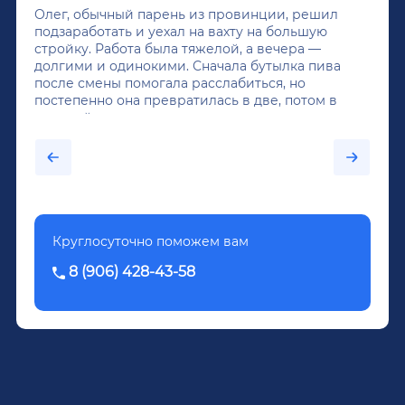
Олег, обычный парень из провинции, решил
подзаработать и уехал на вахту на большую
стройку. Работа была тяжелой, а вечера —
долгими и одинокими. Сначала бутылка пива
после смены помогала расслабиться, но
постепенно она превратилась в две, потом в
крепкий алкоголь, и вот он уже пил почти
каждый день...После дектоксикации организма
было назначено кодирование по методу
Довженко.
Круглосуточно поможем вам
8 (906) 428-43-58