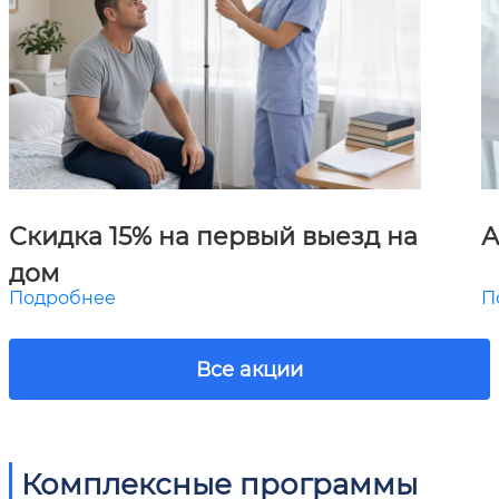
Скидка 15% на первый выезд на
А
дом
Подробнее
П
Все акции
Комплексные программы