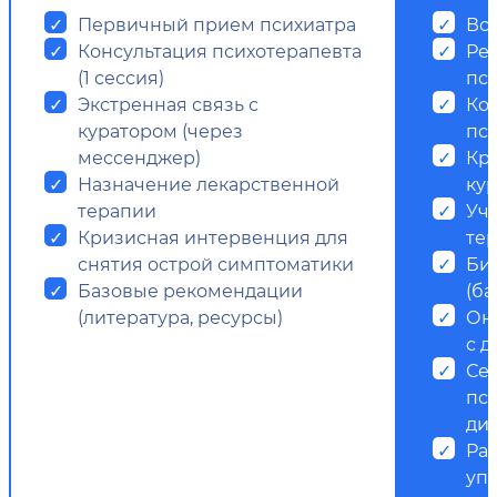
Первичный прием психиатра
Все
Консультация психотерапевта
Ре
(1 сессия)
пс
Экстренная связь с
Ко
куратором (через
пси
мессенджер)
Кр
Назначение лекарственной
ку
терапии
Уч
Кризисная интервенция для
те
снятия острой симптоматики
Би
Базовые рекомендации
(ба
(литература, ресурсы)
Он
с д
Се
пс
ди
Ра
уп