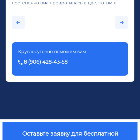
постепенно она превратилась в две, потом в
крепкий алкоголь, и вот он уже пил почти
каждый день...После дектоксикации организма
было назначено кодирование по методу
Довженко.
Круглосуточно поможем вам
8 (906) 428-43-58
Оставьте заявку для бесплатной