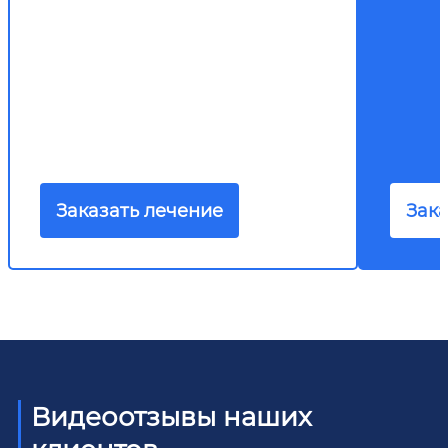
Заказать лечение
Зака
Видеоотзывы наших