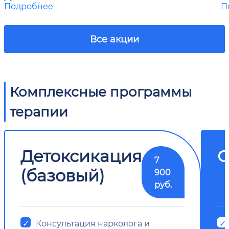
Подробнее
П
Все акции
Комплексные программы
терапии
Детоксикация
О
7
(базовый)
900
руб.
Консультация нарколога и