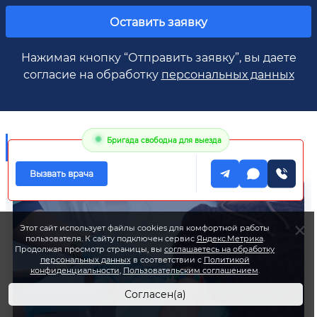
Оставить заявку
Нажимая кнопку “Отправить заявку”, вы даете
согласие на обработку
персональных данных
Фото
клиники
Бригада свободна для выезда
Вызвать врача
Этот сайт использует файлы cookies для комфортной работы
пользователя. К сайту подключен сервис
Яндекс.Метрика
.
Продолжая просмотр страницы, вы
соглашаетесь на обработку
персональных данных
в соответствии с
Политикой
конфиденциальности
,
Пользовательским соглашением
.
Согласен(а)