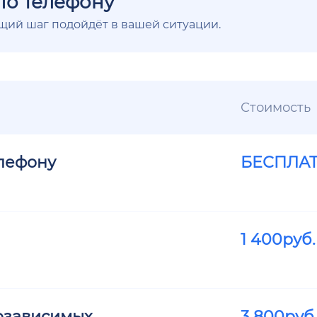
по телефону
ющий шаг подойдёт в вашей ситуации.
Стоимость
елефону
БЕСПЛА
1 400
руб.
озависимых
3 800
руб