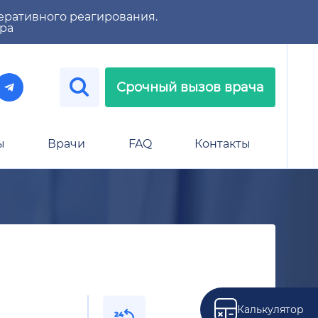
еративного реагирования.
тра
Срочный вызов врача
ы
Врачи
FAQ
Контакты
Калькулятор