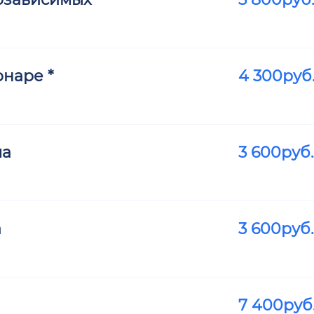
наре *
4 300
руб
ма
3 600
руб.
а
3 600
руб.
7 400
руб