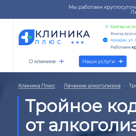
Мы работаем круглосуточ
Ли
Бригад на ли
КЛИНИКА
Выезд врач
Аркадак, ул. 
ПЛЮС
Работаем
кр
О клинике
Наши услуги
Клиника Плюс
Лечение алкоголизма
Тр
Тройное ко
от алкоголи