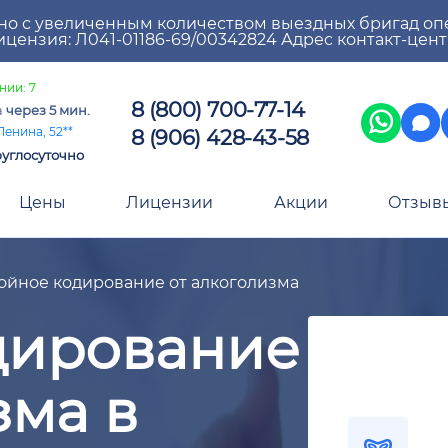
но с увеличенным количеством выездных бригад оп
цензия: Л041-01186-69/00342824 Адрес контакт-цен
нии: 7
8 (800) 700-77-14
а
через 5 мин.
8 (906) 428-43-58
Ленина, 52**
углосуточно
Цены
Лицензии
Акции
Отзыв
ойное кодирование от алкоголизма
дирование
зма в