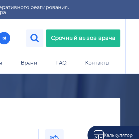
еративного реагирования.
тра
Срочный вызов врача
ы
Врачи
FAQ
Контакты
Калькулятор