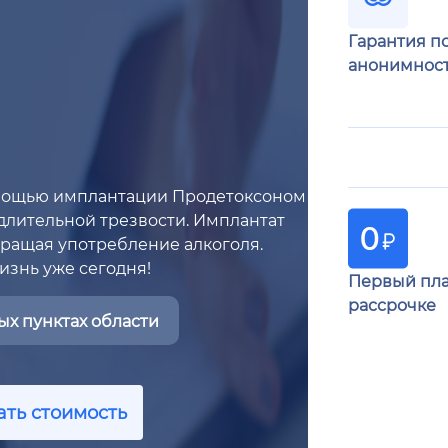
Гарантия п
анонимнос
омощью имплантации Продетоксоном
 длительной трезвости. Имплантат
ращая употребление алкоголя.
изнь уже сегодня!
Первый пла
рассрочке
х пунктах области
ать стоимость