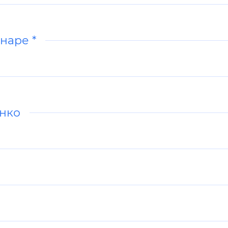
наре *
енко