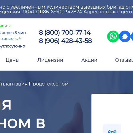
но с увеличенным количеством выездных бригад оп
цензия: Л041-01186-69/00342824 Адрес контакт-цен
нии: 7
8 (800) 700-77-14
а
через 5 мин.
8 (906) 428-43-58
Ленина, 52**
углосуточно
Цены
Лицензии
Акции
Отзыв
плантация Продетоксоном
ия
ном в