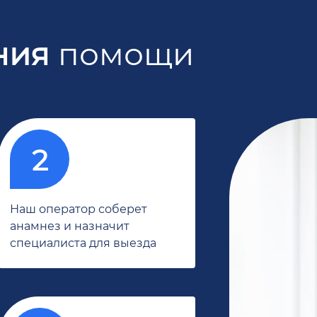
ния
помощи
Наш оператор соберет
анамнез и назначит
специалиста для выезда