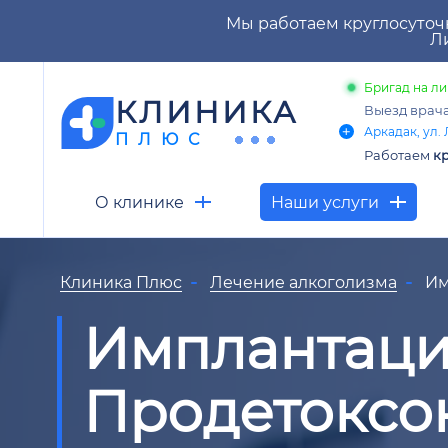
Мы работаем круглосуточ
Ли
Бригад на ли
КЛИНИКА
Выезд врач
Аркадак, ул. 
ПЛЮС
Работаем
кр
О клинике
Наши услуги
Клиника Плюс
Лечение алкоголизма
Им
Имплантац
Продетоксо