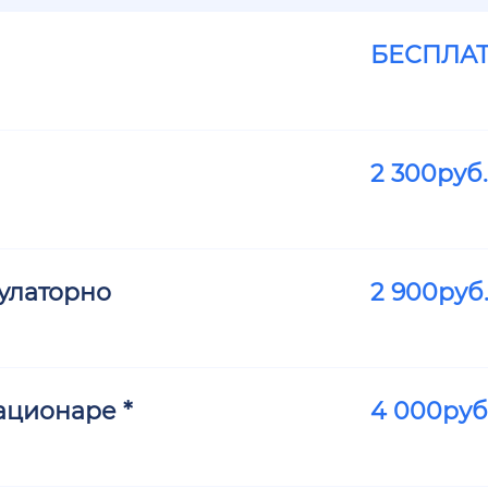
БЕСПЛА
2 300
руб.
улаторно
2 900
руб
ационаре *
4 000
руб