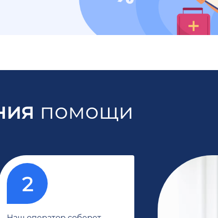
ния
помощи
Наш оператор соберет