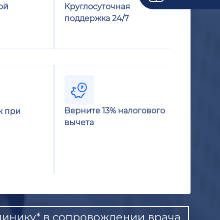
ой
Круглосуточная
поддержка 24/7
Верните 13% налогового
ж при
вычета
инику* в сопровождении врача.