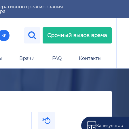
еративного реагирования.
тра
Срочный вызов врача
ы
Врачи
FAQ
Контакты
Калькулятор