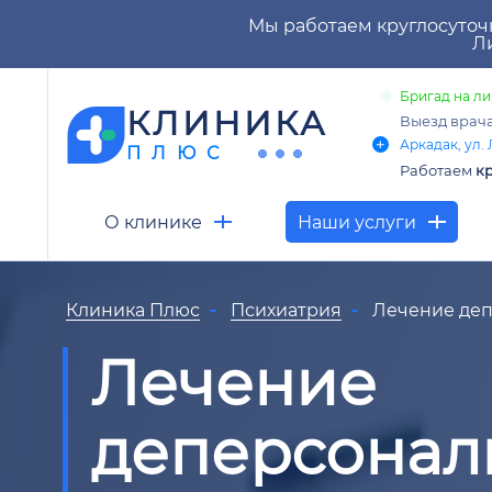
Мы работаем круглосуточ
Ли
Бригад на ли
КЛИНИКА
Выезд врач
Аркадак, ул. 
ПЛЮС
Работаем
кр
О клинике
Наши услуги
Клиника Плюс
Психиатрия
Лечение де
Лечение
деперсонал