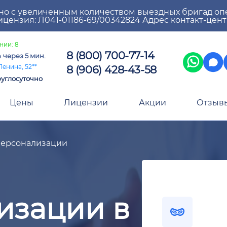
но с увеличенным количеством выездных бригад оп
цензия: Л041-01186-69/00342824 Адрес контакт-цен
нии: 8
8 (800) 700-77-14
а
через 5 мин.
8 (906) 428-43-58
Ленина, 52**
углосуточно
Цены
Лицензии
Акции
Отзыв
персонализации
изации в