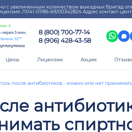
но с увеличенным количеством выездных бригад оп
цензия: Л041-01186-69/00342824 Адрес контакт-цен
нии: 6
8 (800) 700-77-14
а
через 5 мин.
8 (906) 428-43-58
Ленина, 52**
углосуточно
Цены
Лицензии
Акции
Отзыв
голь после антибиотиков - можно или нет принимат
сле антибиоти
нимать спиртн