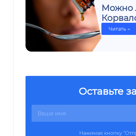
Можно л
Корвал
Читать →
Оставьте з
Нажимая кнопку “Отпр