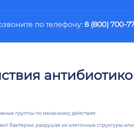
озвоните по телефону:
8 (800) 700-77
ствия антибиотико
овные группы по механизму действия:
ют бактерии, разрушая их клеточные структуры ил