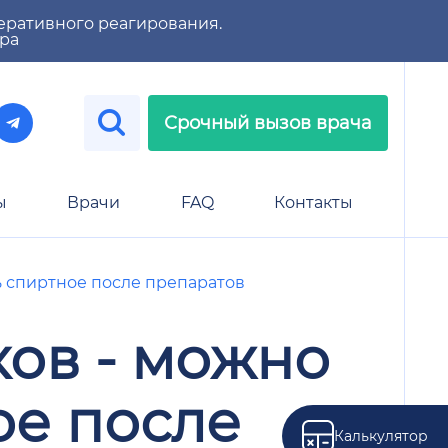
еративного реагирования.
тра
Срочный вызов врача
ы
Врачи
FAQ
Контакты
ь спиртное после препаратов
ков - можно
ое после
Калькулятор