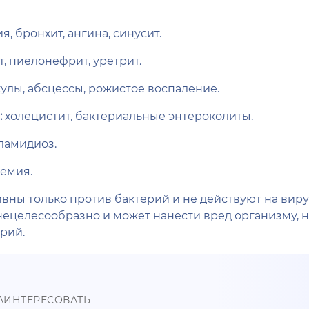
, бронхит, ангина, синусит.
, пиелонефрит, уретрит.
улы, абсцессы, рожистое воспаление.
:
холецистит, бактериальные энтероколиты.
ламидиоз.
иемия.
вны только против бактерий и не действуют на вир
нецелесообразно и может нанести вред организму,
рий.
АИНТЕРЕСОВАТЬ