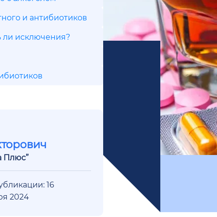
ного и антибиотиков
ь ли исключения?
тибиотиков
кторович
а Плюс”
убликации: 16
ря 2024