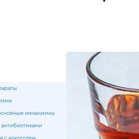
параты
низме
 основные механизмы
с антибиотиками
е с алкоголем