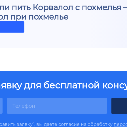
и пить Корвалол с похмелья –
ол при похмелье
аявку для бесплатной конс
авить заявку”, вы даете согласие на обработку
перс