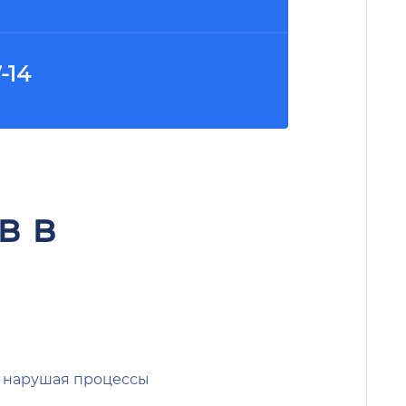
-14
в в
и нарушая процессы