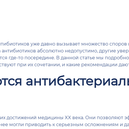
тибиотиков уже давно вызывает множество споров и
антибиотиков абсолютно недопустимо, другие увере
дится где-то посередине. В данной статье мы подроб
ствуют при их сочетании, и какие рекомендации даю
ются антибактериа
х достижений медицины XX века. Они позволяют э
ее могли приводить к серьезным осложнениям и д