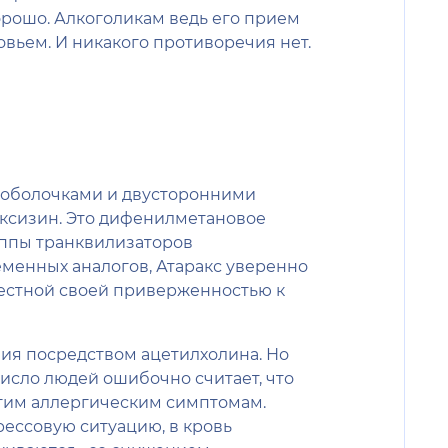
орошо. Алкоголикам ведь его прием
овьем. И никакого противоречия нет.
и оболочками и двусторонними
оксизин. Это дифенилметановое
уппы транквилизаторов
еменных аналогов, Атаракс уверенно
звестной своей приверженностью к
ия посредством ацетилхолина. Но
исло людей ошибочно считает, что
угим аллергическим симптомам.
рессовую ситуацию, в кровь