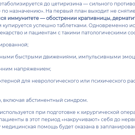
таболизируется до цетиризина — сильного противоа
 по назначению». На первый план выходит не снятие 
я иммунитете — обострении крапивницы, дерматит
и купируется успешно таблетками. Одновременно ис
екарство и пациентам с такими патологическими со
вированной;
чными быстрыми движениями, импульсивными эмоци
нним напряжением;
терной для неврологического или психического ра
, включая абстинентный синдром.
 используется при подготовке к хирургической опе
ациенты в этот период «накручивают» себя до нерв
му медицинская помощь будет оказана в запланирова