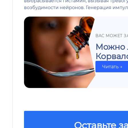
выбрасывается гистамин, вызывая тревог
возбудимости нейронов. Генерация импуль
ВАС МОЖЕТ З
Можно л
Корвал
Читать →
Оставьте з