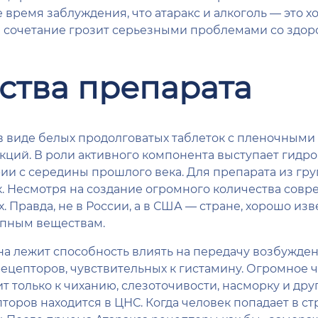
время заблуждения, что атаракс и алкоголь — это х
ое сочетание грозит серьезными проблемами со здор
ства препарата
 в виде белых продолговатых таблеток с пленочным
кций. В роли активного компонента выступает гидр
ии с середины прошлого века. Для препарата из гр
. Несмотря на создание огромного количества совр
. Правда, не в России, а в США — стране, хорошо и
опным веществам.
а лежит способность влиять на передачу возбужден
ецепторов, чувствительных к гистамину. Огромное ч
т только к чиханию, слезоточивости, насморку и др
оров находится в ЦНС. Когда человек попадает в ст