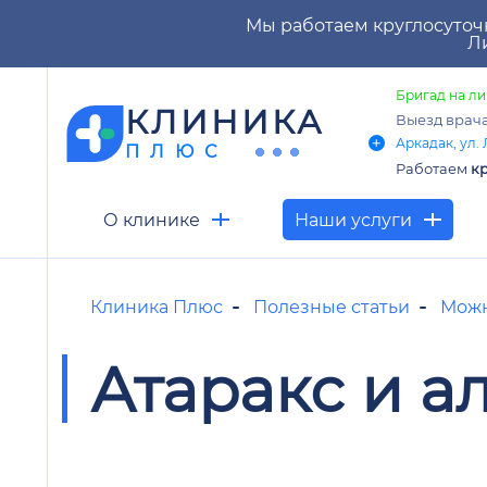
Мы работаем круглосуточ
Ли
Бригад на ли
КЛИНИКА
Выезд врач
Аркадак, ул. 
ПЛЮС
Работаем
кр
О клинике
Наши услуги
Клиника Плюс
Полезные статьи
Можн
Атаракс и а