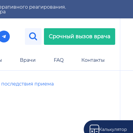
еративного реагирования.
тра
Срочный вызов врача
ы
Врачи
FAQ
Контакты
и последствия приема
Калькулятор