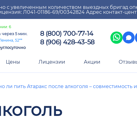
но с увеличенным количеством выездных бригад оп
цензия: Л041-01186-69/00342824 Адрес контакт-цен
нии: 6
8 (800) 700-77-14
а
через 5 мин.
8 (906) 428-43-58
Ленина, 52**
углосуточно
Цены
Лицензии
Акции
Отзыв
о ли пить Атаракс после алкоголя – совместимость 
лкоголь