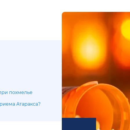
 при похмелье
приема Атаракса?