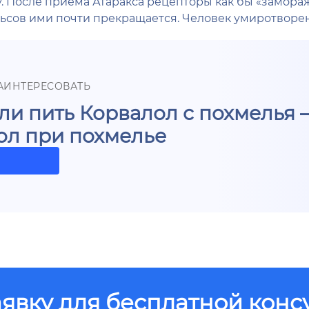
у. После приема Атаракса рецепторы как бы «замор
сов ими почти прекращается. Человек умиротворен, 
АИНТЕРЕСОВАТЬ
и пить Корвалол с похмелья –
ол при похмелье
аявку для бесплатной конс