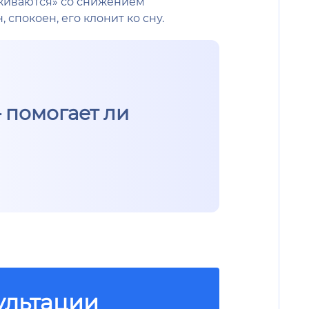
аживаются» со снижением
спокоен, его клонит ко сну.
 помогает ли
ультации