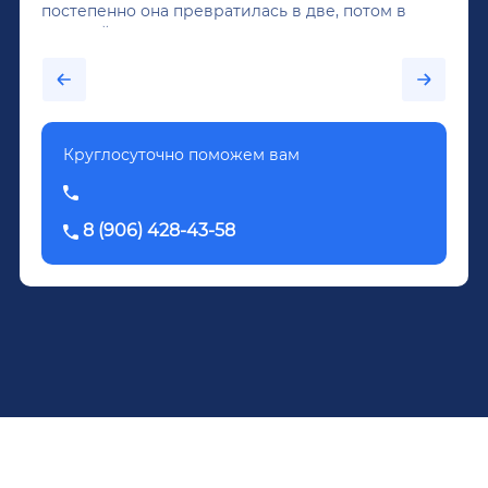
постепенно она превратилась в две, потом в
крепкий алкоголь, и вот он уже пил почти
каждый день...После дектоксикации организма
было назначено кодирование по методу
Довженко.
Круглосуточно поможем вам
8 (906) 428-43-58