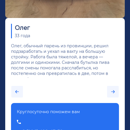
Олег
33 года
Олег, обычный парень из провинции, решил
подзаработать и уехал на вахту на большую
стройку. Работа была тяжелой, а вечера —
долгими и одинокими. Сначала бутылка пива
после смены помогала расслабиться, но
постепенно она превратилась в две, потом в
крепкий алкоголь, и вот он уже пил почти
каждый день...После дектоксикации организма
было назначено кодирование по методу
Довженко.
Круглосуточно поможем вам